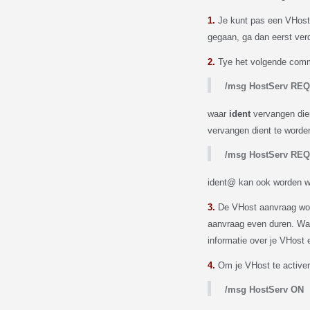
1.
Je kunt pas een VHost 
gegaan, ga dan eerst ver
2.
Tye het volgende com
/msg HostServ R
waar
ident
vervangen dien
vervangen dient te worde
/msg HostServ R
ident@ kan ook worden weg
3.
De VHost aanvraag word
aanvraag even duren. Wan
informatie over je VHost
4.
Om je VHost te activer
/msg HostServ ON