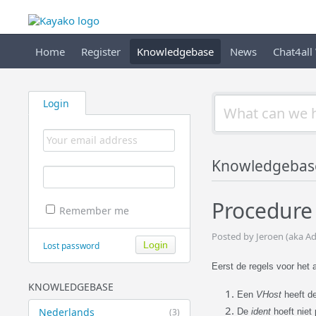
Home
Register
Knowledgebase
News
Chat4all
Login
Knowledgebas
Procedure
Remember me
Posted by Jeroen (aka A
Lost password
Eerst de regels voor het
KNOWLEDGEBASE
Een
VHost
heeft d
Nederlands
(3)
De
ident
hoeft niet