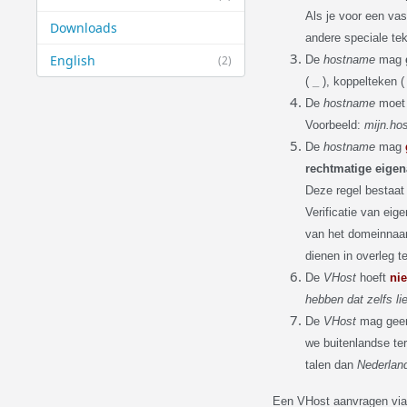
Als je voor een va
Downloads
andere speciale te
English
(2)
De
hostname
mag
(
_
), koppelteken (
De
hostname
moet 
Voorbeeld:
mijn.hos
De
hostname
mag
rechtmatige eigen
Deze regel bestaat
Verificatie van eig
van het domeinnaam 
dienen in overleg t
De
VHost
hoeft
ni
hebben dat zelfs lie
De
VHost
mag geen
we buitenlandse te
talen dan
Nederlan
Een VHost aanvragen via