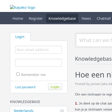
Home
Register
Knowledgebase
News
Chat4all
Login
Knowledgebas
Hoe een n
Remember me
Posted by Jeroen (aka A
Lost password
Om een nicknaam
te regi
KNOWLEDGEBASE
1.
Je dient op de chat aanw
kun je je nicknaam verand
Nederlands
(3)