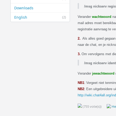
/msg nickserv regis
Downloads
English
Verander
wachtwoord
na
(2)
mail adres moet bereikbaar
registratie aanvraag te ve
2.
Als alles goed gegaan 
naar de chat, en je nickn
3.
O
m vervolgens met die
/msg nickserv ident
V
erander
jewachtwoord
n
:
NB1
Vergeet niet tenmin
:
NB2
Een uitgebreidere ui
http://wiki.chat4all.org/i
(755 vote(s))
Hel