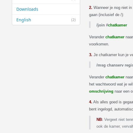
2.
Wanneer je nog niet in 
Downloads
gaan
(inclusief de /):
English
(2)
/join #
chatkamer
Verander
chatkamer
naar 
voorkomen.
3.
Je chatkamer kun je ve
/msg chanserv regis
Verander
chatkamer
naar
het wachtwoord wat je wil
omschrijving
naar een om
4.
Als alles goed is gegaa
bent ingelogd, automatisc
NB
:
Vergeet niet ten
ook de kamer, vervalt