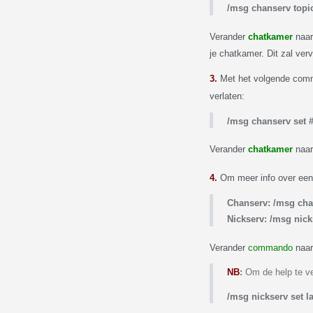
/msg chanserv topi
Verander
chatkamer
naar
je chatkamer. Dit zal verv
3.
Met het volgende comman
verlaten:
/msg chanserv set 
Verander
chatkamer
naar
4.
Om meer info over een
Chanserv: /msg ch
Nickserv: /msg nic
Verander
commando
naar
NB
:
Om de help te ve
/msg
nickserv
set 