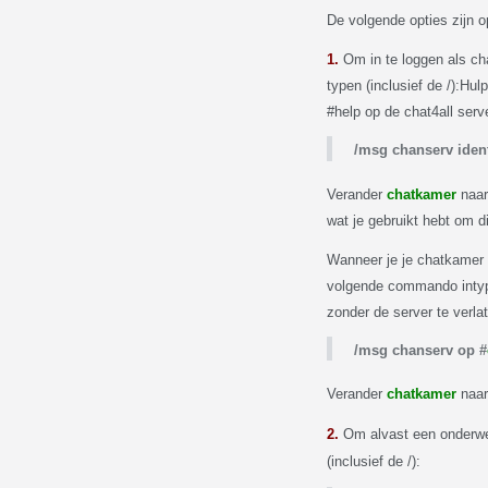
De volgende opties zijn o
1.
Om in te loggen als ch
typen (inclusief de /):
Hulp
#help op de chat4all serv
/msg chanserv ident
Verander
chatkamer
naar
wat je gebruikt hebt om d
Wanneer je je chatkamer 
volgende commando intype
zonder de server te verla
/msg chanserv op #
Verander
chatkamer
naar
2.
Om alvast een onderwe
(inclusief de /):