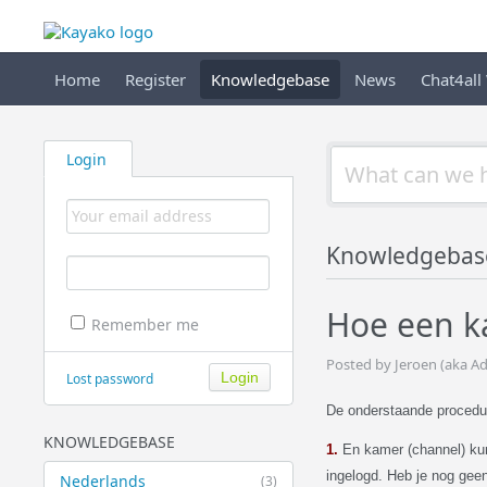
Home
Register
Knowledgebase
News
Chat4all
Login
Knowledgebas
Hoe een ka
Remember me
Posted by Jeroen (aka A
Lost password
De onderstaande procedur
KNOWLEDGEBASE
1.
En kamer (channel) kun
ingelogd. Heb je nog gee
Nederlands
(3)